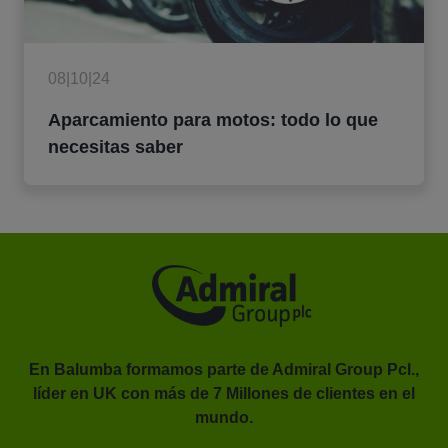
08|10|24
Aparcamiento para motos: todo lo que
necesitas saber
En Balumba formamos parte de Admiral Group Pcl.,
líder en UK con más de 7 Millones de clientes en el
or.
mundo.