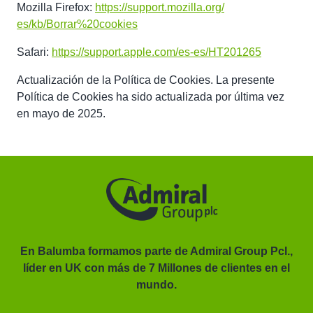
Mozilla Firefox:
https://support.mozilla.org/
es/kb/Borrar%20cookies
Safari:
https://support.apple.com/es-
es/HT201265
Actualización de la Política de Cookies. La presente
Política de Cookies ha sido actualizada por última vez
en mayo de 2025.
En Balumba formamos parte de Admiral Group Pcl.,
líder en UK con más de 7 Millones de clientes en el
or.
mundo.