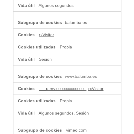
funcionales
Algunos segundos
balumba.es
rxVisitor
Propia
Sesión
www.balumba.es
___utmvxxxxxxxxxxxxxx
,
rxVisitor
Propia
Algunos segundos, Sesión
vimeo.com