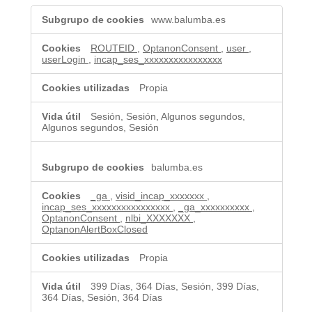
Cookies
www.balumba.es
técnicas
y
analíticas
ROUTEID
,
OptanonConsent
,
user
,
userLogin
,
incap_ses_xxxxxxxxxxxxxxxx
Propia
Sesión, Sesión, Algunos segundos,
Algunos segundos, Sesión
balumba.es
_ga
,
visid_incap_xxxxxxx
,
incap_ses_xxxxxxxxxxxxxxxx
,
_ga_xxxxxxxxxx
,
OptanonConsent
,
nlbi_XXXXXXX
,
OptanonAlertBoxClosed
Propia
399 Días, 364 Días, Sesión, 399 Días,
364 Días, Sesión, 364 Días