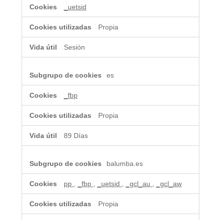
de
_uetsid
marketing
Propia
Sesión
es
_fbp
Propia
89 Días
balumba.es
pp
,
_fbp
,
_uetsid
,
_gcl_au
,
_gcl_aw
Propia