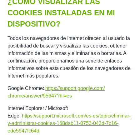
¿CÓMO VISUALIZAR LAS
COOKIES INSTALADAS EN MI
DISPOSITIVO?
Todos los navegadores de Internet ofrecen al usuario la
posibilidad de buscar y visualizar las cookies, obtener
información de las mismas y eliminarlas o borrarlas. A
continuación, proporcionamos una serie de enlaces
informativos sobre esta cuestión de los navegadores de
Internet más populares:
Google Chrome:
https://support.google.com/
chrome/answer/95647?hl=es
Internet Explorer / Microsoft
Edge:
https://support.microsoft.com/
es-es/topic/eliminar-
y-
administrar-cookies-168dab11-
0753-043d-7c16-
ede5947fc64d