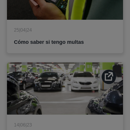
25|04|24
Cómo saber si tengo multas
14|06|23