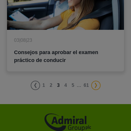
03|08|23
Consejos para aprobar el examen
práctico de conducir
1
2
3
4
5
…
61