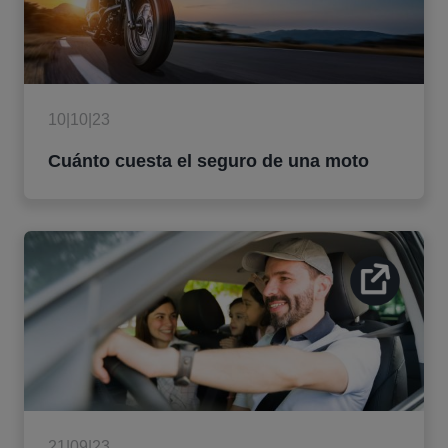
10|10|23
Cuánto cuesta el seguro de una moto
21|09|23