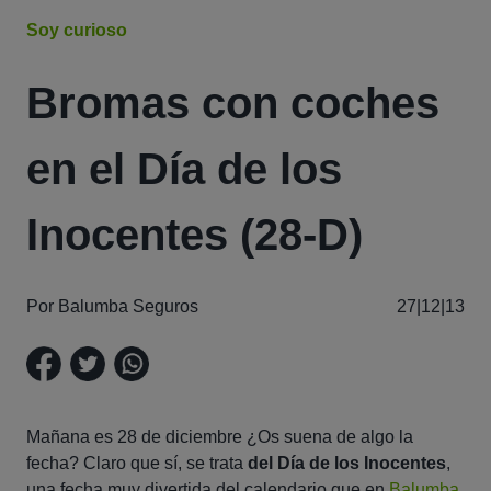
Soy curioso
Bromas con coches
en el Día de los
Inocentes (28-D)
Por Balumba Seguros
27|12|13
Mañana es 28 de diciembre ¿Os suena de algo la
fecha? Claro que sí, se trata
del Día de los Inocentes
,
una fecha muy divertida del calendario que en
Balumba