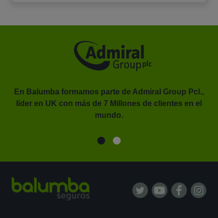
En Balumba formamos parte de Admiral Group Pcl.,
líder en UK con más de 7 Millones de clientes en el
or.
mundo.