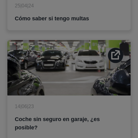
25|04|24
Cómo saber si tengo multas
14|06|23
Coche sin seguro en garaje, ¿es
posible?