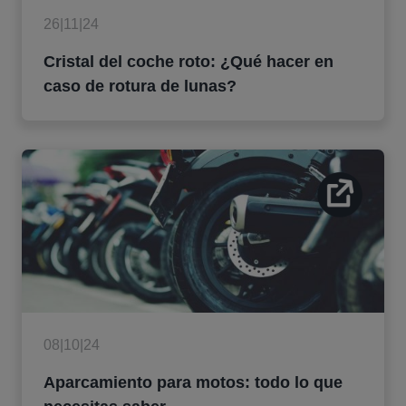
26|11|24
Cristal del coche roto: ¿Qué hacer en
caso de rotura de lunas?
08|10|24
Aparcamiento para motos: todo lo que