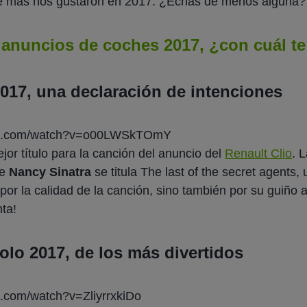
 más nos gustaron en 2017. ¿Echas de menos alguna?
anuncios de coches 2017, ¿con cuál t
2017, una declaración de intenciones
ube.com/watch?v=o00LWSkTOmY
or título para la canción del anuncio del
Renault Clio
. 
de
Nancy Sinatra
se titula
The last of the secret agents
,
por la calidad de la canción, sino también por su guiño a 
ta!
lo 2017, de los más divertidos
e.com/watch?v=ZliyrrxkiDo