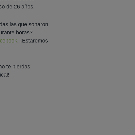
ico de 26 años.
odas las que sonaron
urante horas?
acebook
. ¡Estaremos
no te pierdas
cal!