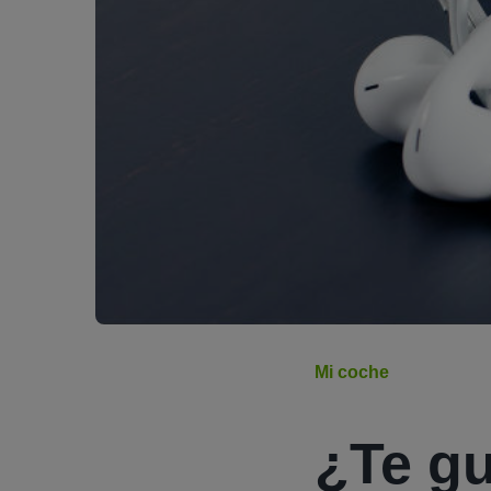
Mi coche
¿Te gu