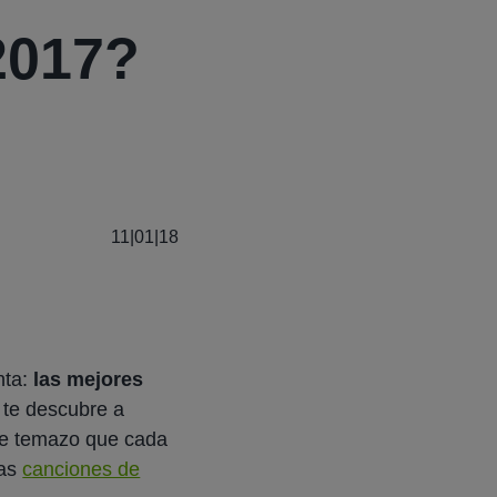
2017?
11|01|18
nta:
las mejores
n te descubre a
se
temazo
que cada
las
canciones de