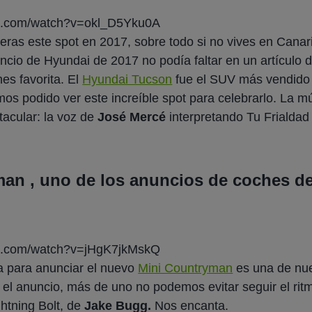
be.com/watch?v=okl_D5Yku0A
ieras este spot en 2017, sobre todo si no vives en Canar
ncio de Hyundai de 2017 no podía faltar en un artículo 
es favorita. El
Hyundai Tucson
fue el SUV más vendido
os podido ver este increíble spot para celebrarlo. La m
acular: la voz de
José Mercé
interpretando
Tu Frialdad
an , uno de los anuncios de coches d
be.com/watch?v=jHgK7jkMskQ
a para anunciar el nuevo
Mini Countryman
es una de nue
l anuncio, más de uno no podemos evitar seguir el ritm
ghtning Bolt,
de
Jake Bugg.
Nos encanta.