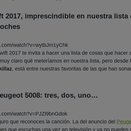
ft 2017, imprescindible en nuestra list
coches
be.com/watch?v=wytbJm1yChk
wift 2017 te invita a hacer una lista de cosas que hacer a
uy claro qué meteríamos en nuestra lista, pero desde 
illaz
, está entre nuestras favoritas de las que han son
eugeot 5008: tres, dos, uno…
be.com/watch?v=PJZl9bnGdok
eguro que reconoces la canción. La del anuncio del
Peuge
es que escuchas una vez en televisión y ya no puedes s