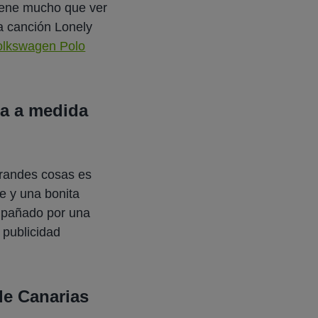
tiene mucho que ver
la canción
Lonely
olkswagen Polo
ha a medida
randes cosas es
e y una bonita
mpañado por una
 publicidad
de Canarias