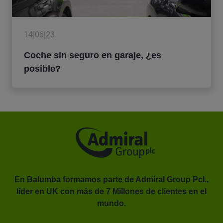
14|06|23
Coche sin seguro en garaje, ¿es
posible?
En Balumba formamos parte de Admiral Group Pcl.,
líder en UK con más de 7 Millones de clientes en el
or.
mundo.