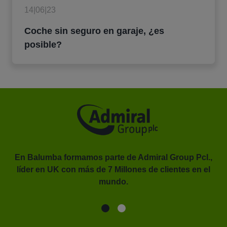
14|06|23
Coche sin seguro en garaje, ¿es
posible?
En Balumba formamos parte de Admiral Group Pcl.,
líder en UK con más de 7 Millones de clientes en el
or.
mundo.