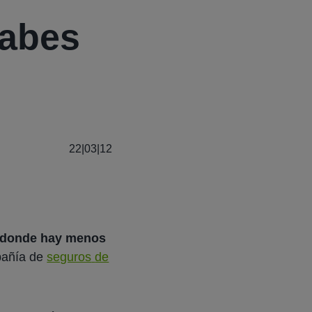
sabes
22|03|12
s donde hay menos
pañía de
seguros
de