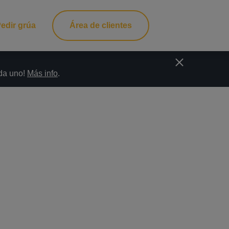
edir grúa
Área de clientes
ada uno!
Más info
.