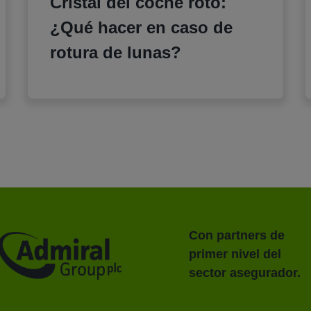
Cristal del coche roto:
¿Qué hacer en caso de
rotura de lunas?
Con partners de
primer nivel del
sector asegurador.