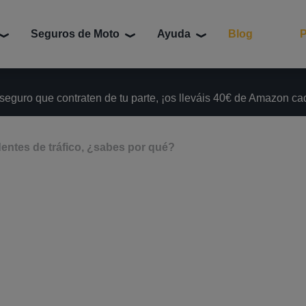
Seguros de Moto
Ayuda
Blog
P
 seguro que contraten de tu parte, ¡os lleváis 40€ de Amazon c
ntes de tráfico, ¿sabes por qué?