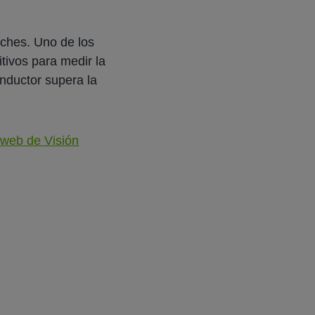
oches. Uno de los
tivos para medir la
nductor supera la
a
web de Visión