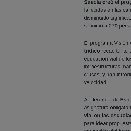
Suecia creó el pr
fallecidos en las ca
disminuido signific
su inicio a 270 per
El programa Visión 
tráfico
recae tanto e
educación vial de lo
infraestructuras, ha
cruces, y han introd
velocidad.
A diferencia de Es
asignatura obligato
vial en las escuela
para idear propuest