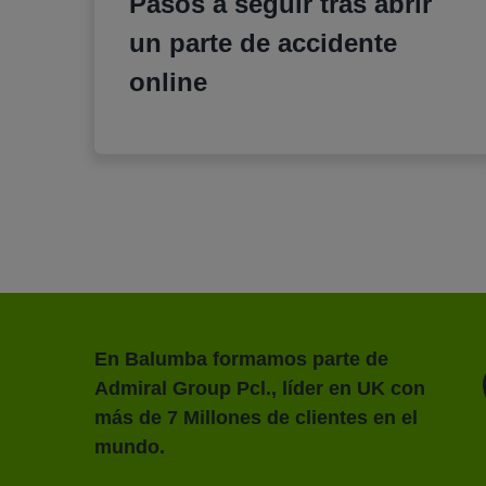
Pasos a seguir tras abrir
un parte de accidente
online
En Balumba formamos parte de
Admiral Group Pcl., líder en UK con
más de 7 Millones de clientes en el
mundo.