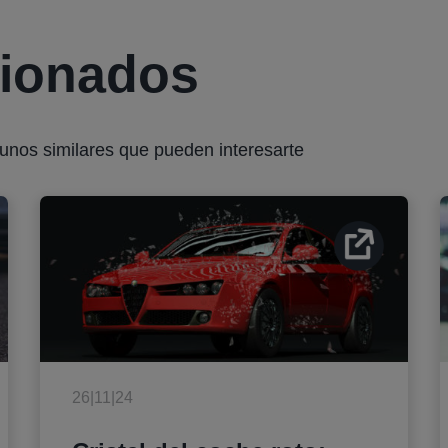
cionados
gunos similares que pueden interesarte
26|11|24