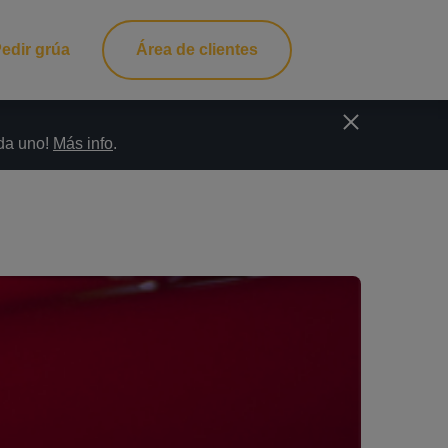
edir grúa
Área de clientes
ada uno!
Más info
.