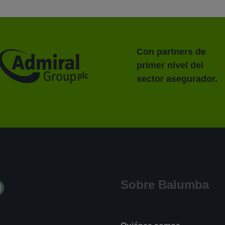
Con partners de
primer nivel del
sector asegurador.
Sobre Balumba