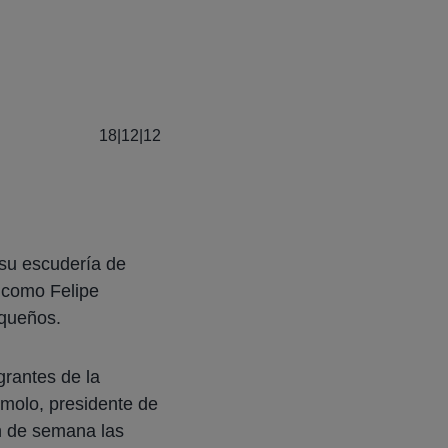
18|12|12
su escudería de
o como Felipe
equeños.
grantes de la
emolo, presidente de
in de semana las