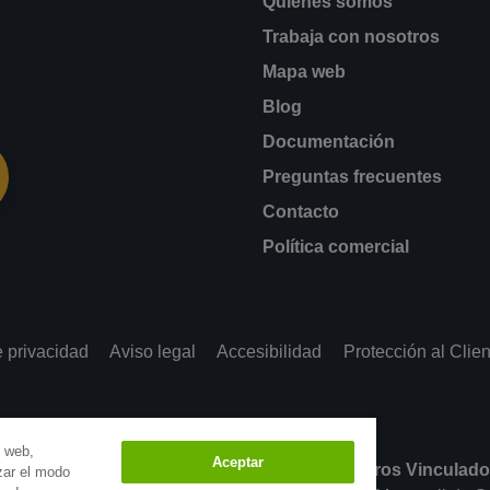
Quiénes somos
Trabaja con nosotros
Mapa web
Blog
Documentación
Preguntas frecuentes
Contacto
Política comercial
e privacidad
Aviso legal
Accesibilidad
Protección al Clien
n web,
Aceptar
mediary Services, S.A.U. (AIS) Agente de Seguros Vinculado
izar el modo