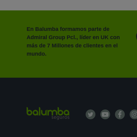
En Balumba formamos parte de
Admiral Group Pcl., líder en UK con
más de 7 Millones de clientes en el
mundo.