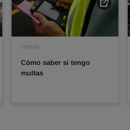
25|04|24
Cómo saber si tengo
multas