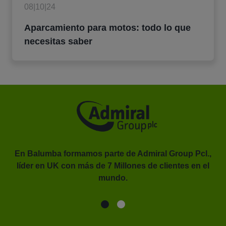
08|10|24
Aparcamiento para motos: todo lo que
necesitas saber
En Balumba formamos parte de Admiral Group Pcl.,
líder en UK con más de 7 Millones de clientes en el
or.
mundo.