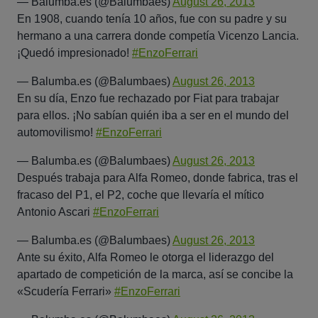
— Balumba.es (@Balumbaes)
August 26, 2013
En 1908, cuando tenía 10 años, fue con su padre y su
hermano a una carrera donde competía Vicenzo Lancia.
¡Quedó impresionado!
#EnzoFerrari
— Balumba.es (@Balumbaes)
August 26, 2013
En su día, Enzo fue rechazado por Fiat para trabajar
para ellos. ¡No sabían quién iba a ser en el mundo del
automovilismo!
#EnzoFerrari
— Balumba.es (@Balumbaes)
August 26, 2013
Después trabaja para Alfa Romeo, donde fabrica, tras el
fracaso del P1, el P2, coche que llevaría el mítico
Antonio Ascari
#EnzoFerrari
— Balumba.es (@Balumbaes)
August 26, 2013
Ante su éxito, Alfa Romeo le otorga el liderazgo del
apartado de competición de la marca, así se concibe la
«Scudería Ferrari»
#EnzoFerrari