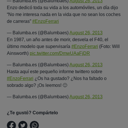
— Balumba.es (@Balumbaes)
August 26, 2013
Enzo dedicó toda su vida a los automóviles, un día dijo
“No me interesa nada en la vida que no sean los coches
de carreras”
#EnzoFerrari
— Balumba.es (@Balumbaes)
August 26, 2013
En 1987, un año antes de morir, desvela el F40, el
último modelo que supervisaría
#EnzoFerrari
(Foto: Will
Ainsworth)
pic.twitter.com/DmwUAaFjDR
— Balumba.es (@Balumbaes)
August 26, 2013
Hasta aquí este pequeño informe twittero sobre
#EnzoFerrari
¿Os ha gustado? ¿Nos ha faltado o
sobrado algo? ¡Os leemos! 🙂
— Balumba.es (@Balumbaes)
August 26, 2013
¿Te gustó? Compártelo