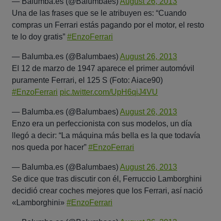
— Balumba.es (@Balumbaes)
August 26, 2013
Una de las frases que se le atribuyen es: “Cuando
compras un Ferrari estás pagando por el motor, el resto
te lo doy gratis”
#EnzoFerrari
— Balumba.es (@Balumbaes)
August 26, 2013
El 12 de marzo de 1947 aparece el primer automóvil
puramente Ferrari, el 125 S (Foto: Aiace90)
#EnzoFerrari
pic.twitter.com/UpH6qiJ4VU
— Balumba.es (@Balumbaes)
August 26, 2013
Enzo era un perfeccionista con sus modelos, un día
llegó a decir: “La máquina más bella es la que todavía
nos queda por hacer”
#EnzoFerrari
— Balumba.es (@Balumbaes)
August 26, 2013
Se dice que tras discutir con él, Ferruccio Lamborghini
decidió crear coches mejores que los Ferrari, así nació
«Lamborghini»
#EnzoFerrari