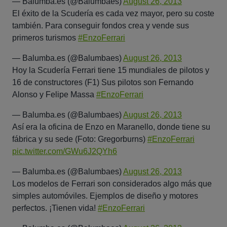
— Balumba.es (@Balumbaes)
August 26, 2013
El éxito de la Scudería es cada vez mayor, pero su coste
también. Para conseguir fondos crea y vende sus
primeros turismos
#EnzoFerrari
— Balumba.es (@Balumbaes)
August 26, 2013
Hoy la Scudería Ferrari tiene 15 mundiales de pilotos y
16 de constructores (F1) Sus pilotos son Fernando
Alonso y Felipe Massa
#EnzoFerrari
— Balumba.es (@Balumbaes)
August 26, 2013
Así era la oficina de Enzo en Maranello, donde tiene su
fábrica y su sede (Foto: Gregorburns)
#EnzoFerrari
pic.twitter.com/GWu6J2QYh6
— Balumba.es (@Balumbaes)
August 26, 2013
Los modelos de Ferrari son considerados algo más que
simples automóviles. Ejemplos de diseño y motores
perfectos. ¡Tienen vida!
#EnzoFerrari