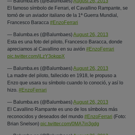
— Balumba.es (@Balumbaes)
August 26, 2013
El famoso símbolo de Ferrari, el Cavallino Rampante, se
tomó de un aviador italiano de la 1ª Guerra Mundial,
Francesco Baracca
#EnzoFerrari
— Balumba.es (@Balumbaes)
August 26, 2013
Esta es una foto del piloto, Francesco Baracca, donde
apreciamos al Cavallino en su avión
#EnzoFerrari
pic.twitter.com/jLzY3okqpX
— Balumba.es (@Balumbaes)
August 26, 2013
La madre del piloto, fallecido en 1918, le propuso a
Enzo que usara su símbolo cuando lo conoció, y así lo
hizo.
#EnzoFerrari
— Balumba.es (@Balumbaes)
August 26, 2013
El Cavallino Rampante es uno de los símbolos más
reconocidos y deseados del mundo
#EnzoFerrari
(Foto:
Brian Snelson)
pic.twitter.com/0MA7in3gdg