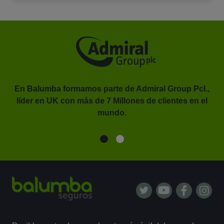
En Balumba formamos parte de Admiral Group Pcl.,
líder en UK con más de 7 Millones de clientes en el
or.
mundo.