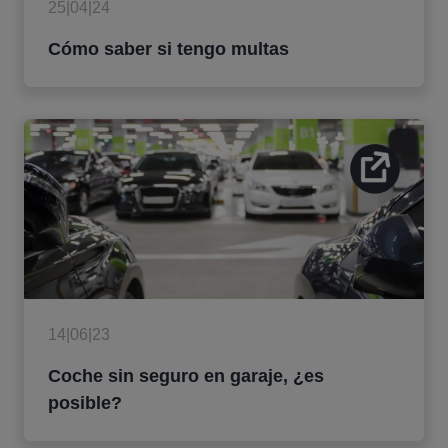
25|04|24
Cómo saber si tengo multas
14|06|23
Coche sin seguro en garaje, ¿es
posible?