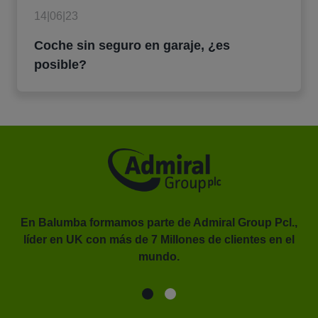
14|06|23
Coche sin seguro en garaje, ¿es
posible?
En Balumba formamos parte de Admiral Group Pcl.,
líder en UK con más de 7 Millones de clientes en el
or.
mundo.