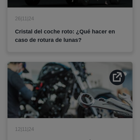
26|11|24
Cristal del coche roto: ¿Qué hacer en
caso de rotura de lunas?
12|11|24