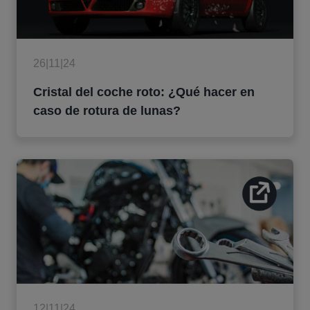
26|11|24
Cristal del coche roto: ¿Qué hacer en
caso de rotura de lunas?
12|11|24