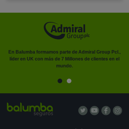
En Balumba formamos parte de Admiral Group Pcl.,
líder en UK con más de 7 Millones de clientes en el
or.
mundo.