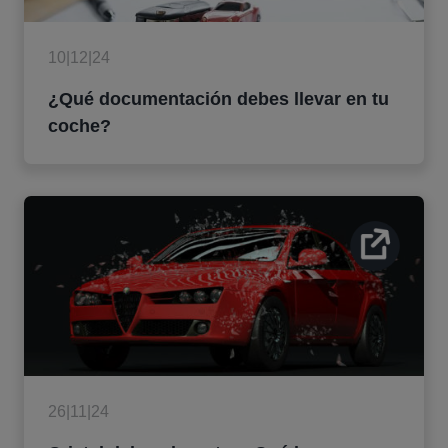
10|12|24
¿Qué documentación debes llevar en tu
coche?
26|11|24