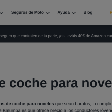
Seguros de Moto
Ayuda
Blog
P
 seguro que contraten de tu parte, ¡os lleváis 40€ de Amazon c
e coche para nove
os de coche para noveles
que sean baratos, lo compli
e Balumba es que ofrece precio a los conductores jóvene